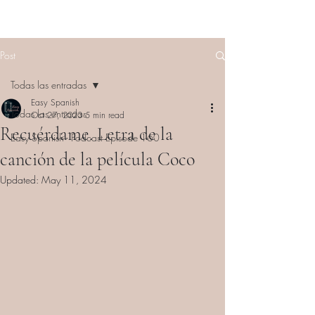
Post
Todas las entradas
Easy Spanish
Todas las entradas
Oct 27, 2023
5 min read
Recuérdame. Letra de la
Easy Spanish - Podcast Episode 160
canción de la película Coco
Updated:
May 11, 2024