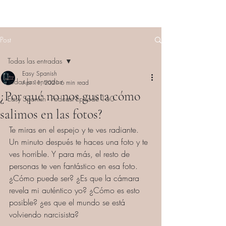
Post
Todas las entradas
Easy Spanish
Todas las entradas
Apr 11, 2021
6 min read
¿Por qué no nos gusta cómo
Easy Spanish - Podcast Episode 160
salimos en las fotos?
Te miras en el espejo y te ves radiante. 
Un minuto después te haces una foto y te 
ves horrible. Y para más, el resto de 
personas te ven fantástico en esa foto. 
¿Cómo puede ser? ¿Es que la cámara 
revela mi auténtico yo? ¿Cómo es esto 
posible? 
¿es que el mundo se está 
volviendo narcisista?