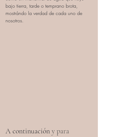
bajo tierra, tarde o temprano brota, 
mostrándo la verdad de cada uno de 
nosotros.
A continuación 
y para 