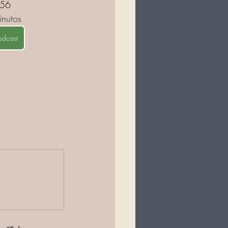
656
inutos
odcast