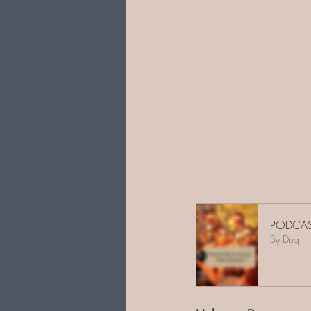
PODCAST
By Duq