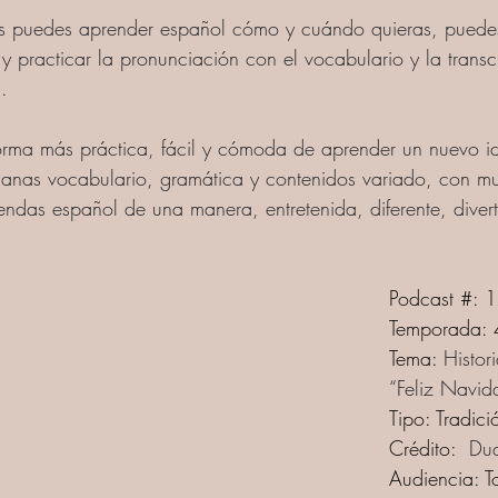
s puedes aprender español cómo y cuándo quieras, puedes 
y practicar la pronunciación con el vocabulario y la transc
.  
orma más práctica, fácil y cómoda de aprender un nuevo i
manas vocabulario, gramática y contenidos variado, con mu
ndas español de una manera, entretenida, diferente, diver
Podcast #: 
Temporada: 
Tema: 
Histor
“Feliz Navid
Tipo: Tradici
Crédito:
  Du
Audiencia: T