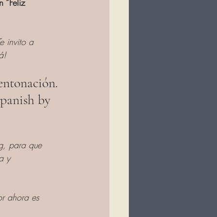
 “Feliz 
 invito a 
á!
entonación. 
Spanish by 
g, para que 
a y 
or ahora es 