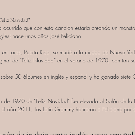
“Feliz Navidad”
ocurrido que con esta canción estaría creando un monstruo
inglés) hace unos años José Feliciano.
ó en Lares, Puerto Rico, se mudó a la ciudad de Nueva Yor
iginal de “Feliz Navidad” en el verano de 1970, con tan s
 sobre 50 álbumes en inglés y español y ha ganado siete
ón de 1970 de “Feliz Navidad” fue elevada al Salón de la 
el año 2011, los Latin Grammy honraron a Feliciano por s
isión de incluir tanto inglés como español 