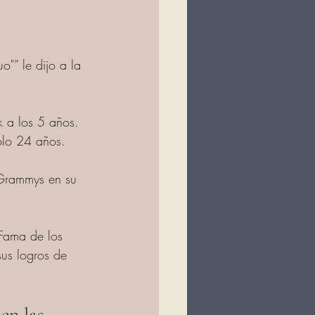
"” le dijo a la 
k a los 5 años. 
olo 24 años.
 Grammys en su 
Fama de los 
us logros de 
en las 