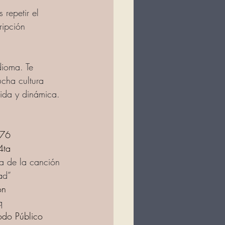
repetir el 
ripción 
dioma. Te 
cha cultura 
tida y dinámica.
176
4ta
ia de la canción 
ad”
ón
q
odo Público