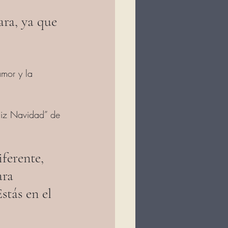
ara, ya que 
mor y la 
liz Navidad” de 
ferente, 
ara 
stás en el 