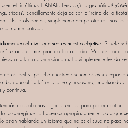
rlo en el fin último: HABLAR. Pero…¿Y la gramática? ¿Qué
ingüísticos?. Sencillamente deja de ser la “reina de la fiesta
n. No la olvidemos, simplemente ocupa otro rol más soste
ocesos comunicativos.
idioma sea el nivel que sea es nuestro objetivo
. Si solo sa
iós” recomendamos practicarlo cada día. Muchos participa
 miedo a fallar, a pronunciarlo mal o simplemente les da ve
no es fácil y  por ello nuestros encuentros es un espacio 
ciban que el “fallo” es relativo y necesario, impulsando a
a y continua. 
tención nos saltamos algunos errores para poder continuar 
do lo corregimos lo hacemos apropiadamente. para que se
do están hablando un idioma que no es el suyo no pasa na