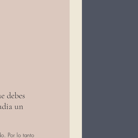
e debes 
udia un 
o. Por lo tanto 