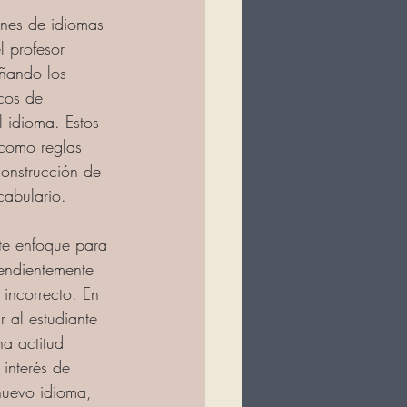
iones de idiomas 
l profesor 
ñando los 
cos de 
 idioma. Estos 
como reglas 
construcción de 
cabulario. 
te enfoque para 
endientemente 
incorrecto. En 
 al estudiante 
na actitud 
 interés de 
nuevo idioma, 