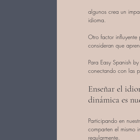
algunos crea un impa
idioma.
Otro factor influyent
consideran que apren
Para Easy Spanish by
conectando con las p
Enseñar el idio
dinámica es nue
Participando en nuest
comparten el mismo in
regularmente.