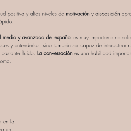
ud positiva y altos niveles de 
motivación
 y 
disposición 
apre
ápido. 
el medio y avanzado del español
 es muy importante no solo 
ces y entenderlas, sino también ser capaz de interactuar c
bastante fluido. 
La conversación
 es una habilidad importan
ioma.
n en la 
ea un 