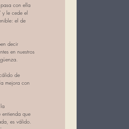
 pasa con ella 
” y le cede el 
nible: el de 
ben decir 
ntes en nuestros 
rgüenza. 
cálido de 
 la mejora con 
la 
 entienda que 
da, es válido. 