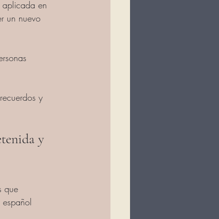
 aplicada en 
er un nuevo 
ersonas 
recuerdos y 
tenida y 
s que 
l español 