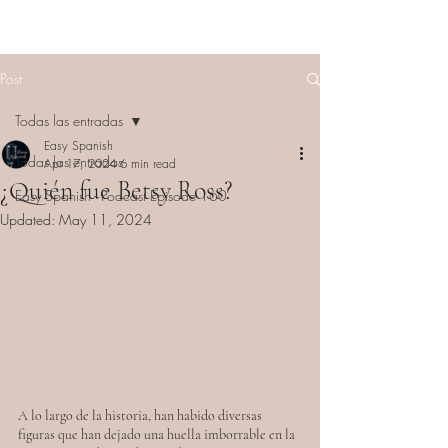
Post
Todas las entradas
Easy Spanish
Todas las entradas
Apr 17, 2024
6 min read
¿Quién fue Betsy Ross?
Easy Spanish - Podcast Episode 160
Updated:
May 11, 2024
A lo largo de la historia, han habido diversas 
figuras que han dejado una huella imborrable en la 