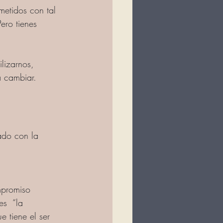
etidos con tal 
ero tienes 
lizarnos, 
a cambiar.
ado con la 
mpromiso 
s  “la 
 tiene el ser 