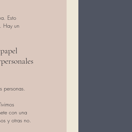
a. Esto 
e. Hay un 
papel 
rpersonales 
s personas.
ivimos 
ete con una 
os y otras no.