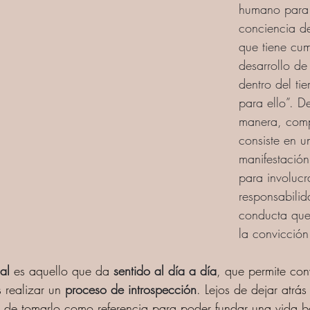
humano para
conciencia de
que tiene cum
desarrollo de
dentro del ti
para ello”. D
manera, comp
consiste en u
manifestación
para involucr
responsabilid
conducta que
la convicción 
al
 es aquello que da 
sentido al día a día
, que permite conv
s realizar un 
proceso de introspección
. Lejos de dejar atrás
s de tomarlo como referencia para poder fundar una vida b