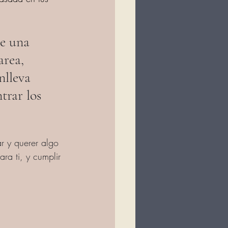
e una 
area, 
nlleva 
trar los 
r y querer algo 
ra ti, y cumplir 