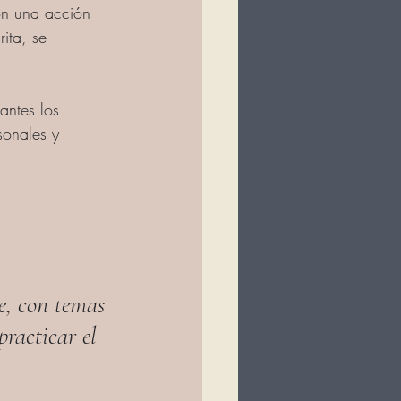
on una acción 
ita, se 
antes los 
sonales y 
e, con temas 
racticar el 