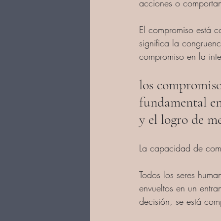
acciones o comportam
El compromiso está co
significa la congruen
compromiso en la int
los compromiso
fundamental en 
y el logro de me
La capacidad de comp
Todos los seres huma
envueltos en un entr
decisión, se está co