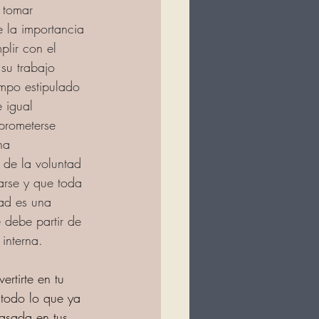
 tomar 
 la importancia 
plir con el 
 su trabajo 
empo estipulado 
e igual 
rometerse 
na 
 de la voluntad 
arse y que toda 
ad es una 
 debe partir de 
interna. 
ertirte en tu 
 todo lo que ya 
asada en tus 