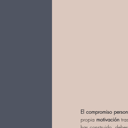
El compromiso person
propia 
motivación
 tra
has construido, debe