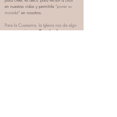
para creer, es decir, para recibir a Dios 
en nuestras vidas y permitirle “
poner su 
morada
” en nosotros.
Para la Cuaresma, la Iglesia nos da algo 
como un eslogan –
Oración, Ayuno y 
Caridad
– que son las tres cosas que 
debemos poner en práctica durante este 
tiempo.
En la Cuaresma, Cristo nos invita a 
cambiar de vida. La Iglesia nos invita a 
vivir la Cuaresma como un camino hacia 
Jesucristo, escuchando la Palabra de 
Dios, orando, compartiendo con el 
prójimo y haciendo obras buenas. Nos 
invita a vivir una serie de actitudes 
cristianas que nos ayudan a parecernos 
más a Jesucristo, ya que por acción de 