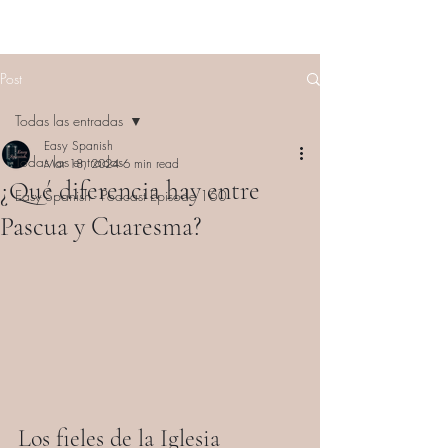
Post
Todas las entradas
Easy Spanish
Todas las entradas
Mar 18, 2024
6 min read
¿Qué diferencia hay entre
Easy Spanish - Podcast Episode 160
Pascua y Cuaresma?
Los fieles de la Iglesia 