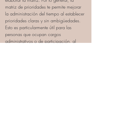
elaborar la matriz. Por lo general, la 
matriz de prioridades te permite mejorar 
la administración del tiempo al establecer 
prioridades claras y sin ambigüedades. 
Esto es particularmente útil para las 
personas que ocupan cargos 
administrativos o de participación, al 
igual que para los autónomos que 
puedan necesitar balancear tareas de 
diferentes proyectos o clientes en un 
momento determinado.
¿Cuáles son las desventajas de 
la matriz de Eisenhower?
Hay un par de desventajas relacionadas 
con la matriz de priorización. Sobre 
todo, suele ser difícil determinar la 
importancia de una tarea con precisión. 
Esto significa que puedes terminar 