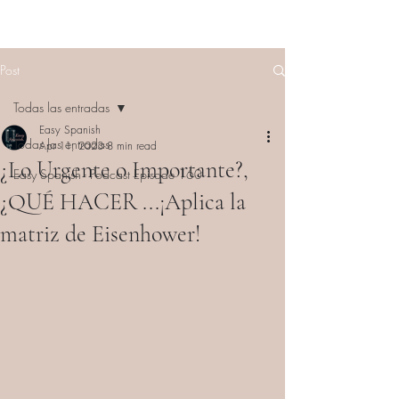
Post
Todas las entradas
Easy Spanish
Todas las entradas
Apr 11, 2023
8 min read
¿Lo Urgente o Importante?,
Easy Spanish - Podcast Episode 160
¿QUÉ HACER ...¡Aplica la
matriz de Eisenhower!