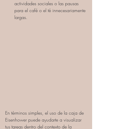
actividades sociales o las pausas 
para el café o el té innecesariamente 
largas.
En términos simples, el uso de la caja de 
Eisenhower puede ayudarte a visualizar 
tus tareas dentro del contexto de la 