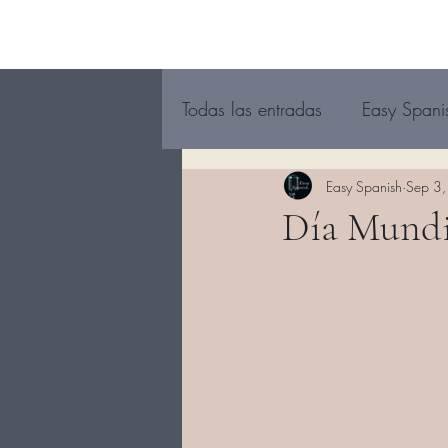
Todas las entradas
Easy Spani
Easy Spanish
Sep 3
Día Mundia