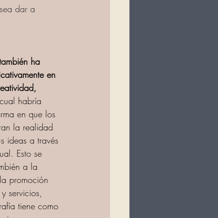
esea dar a 
 también ha 
ficativamente en 
reatividad,
cual habría 
orma en que los 
ran la realidad 
s ideas a través 
ual. Esto se 
mbién a la 
 la promoción 
y servicios, 
rafía tiene como 