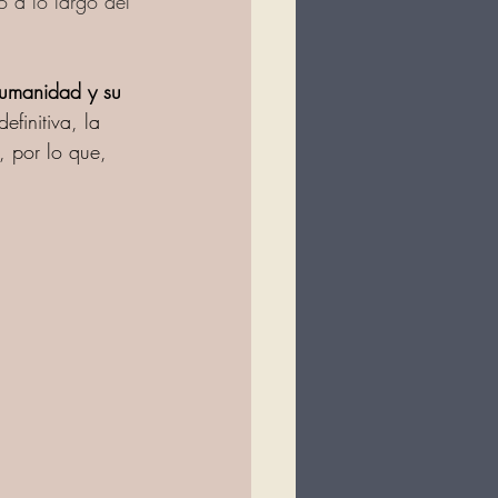
ó a lo largo del 
 humanidad y su 
finitiva, la 
, por lo que, 