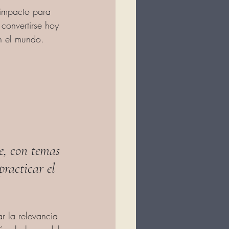
 impacto para 
 convertirse hoy 
n el mundo.   
e, con temas 
racticar el 
ar la relevancia 