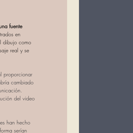
una fuente 
trados en 
el dibujo como 
aje real y se 
al proporcionar 
habría cambiado 
unicación.  
lución del video 
res han hecho 
forma serían 